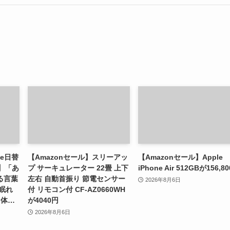
le日替
【Amazonセール】スリーアッ
【Amazonセール】Apple
】「あ
プ サーキュレーター 22畳 上下
iPhone Air 512GBが156,8
る言葉
左右 自動首振り 節電センサー
2026年8月6日
「眠れ
付 リモコン付 CF-AZ0660WH
 体…
が4040円
2026年8月6日