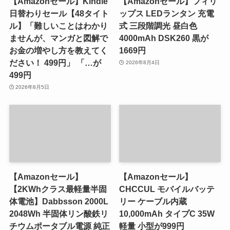
【Amazonセール】Kindle
【Amazonセール】フィリ
日替わりセール【48タイト
ップス LEDランタン 充電
ル】「難しいことはわかり
式 三段階調光 昼白色
ませんが、マンガと図解で
4000mAh DSK260 黒が
お金の増やし方を教えてく
1669円
ださい！ 499円」 「…が
2026年8月4日
499円
2026年8月5日
【Amazonセール】
【Amazonセール】
【2KWhクラス最軽量半固
CHCCUL モバイルバッテ
体電池】Dabbsson 2000L
リー ケーブル内蔵
2048Wh 半固体リン酸鉄リ
10,000mAh タイプC 35W
チウムポータブル電源 純正
軽量 小型が999円