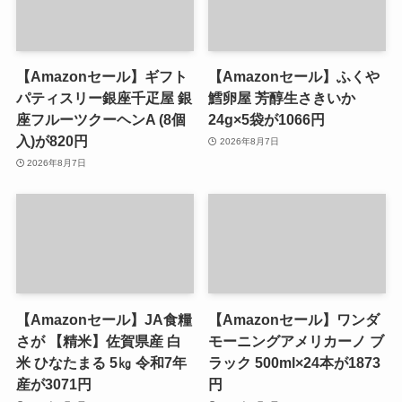
【Amazonセール】ギフト
【Amazonセール】ふくや
パティスリー銀座千疋屋 銀
鱈卵屋 芳醇生さきいか
座フルーツクーヘンA (8個
24g×5袋が1066円
入)が820円
2026年8月7日
2026年8月7日
【Amazonセール】JA食糧
【Amazonセール】ワンダ
さが 【精米】佐賀県産 白
モーニングアメリカーノ ブ
米 ひなたまる 5㎏ 令和7年
ラック 500ml×24本が1873
産が3071円
円