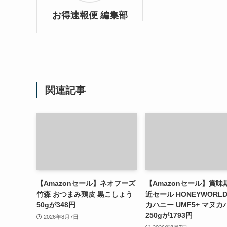
お得速報便 編集部
関連記事
【Amazonセール】ネオフーズ
【Amazonセール】賞味
竹森 おつまみ鶏皮 黒こしょう
近セール HONEYWORL
50gが348円
カハニー UMF5+ マヌカ
250gが1793円
2026年8月7日