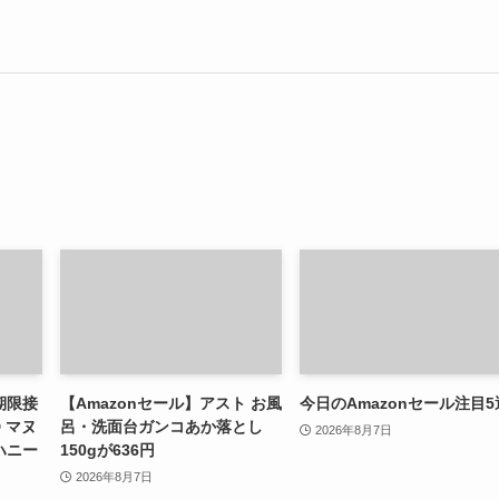
期限接
【Amazonセール】アスト お風
今日のAmazonセール注目5
D マヌ
呂・洗面台ガンコあか落とし
2026年8月7日
ハニー
150gが636円
2026年8月7日