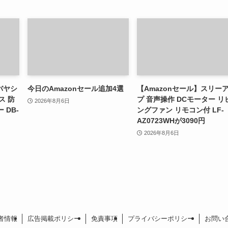
バヤシ
今日のAmazonセール追加4選
【Amazonセール】スリー
ス 防
プ 音声操作 DCモーター リ
2026年8月6日
 DB-
ングファン リモコン付 LF-
AZ0723WHが3090円
2026年8月6日
者情報
広告掲載ポリシー
免責事項
プライバシーポリシー
お問い