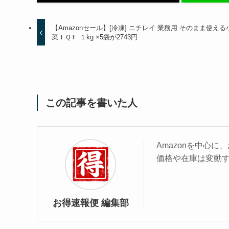
【Amazonセール】[冷凍] ニチレイ 業務用 そのまま使える
菜ＩＱＦ １kg ×5袋が2743円
この記事を書いた人
Amazonを中心
価格や在庫は変動
お得速報便 編集部