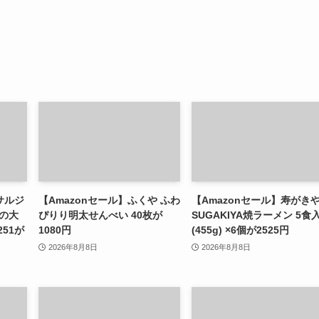
サルジ
【Amazonセール】ふくや ふわ
【Amazonセール】寿がき
北の大
ぴりり明太せんべい 40枚が
SUGAKIYA焼ラーメン 5食
51が
1080円
(455g) ×6個が2525円
2026年8月8日
2026年8月8日