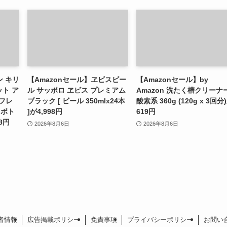
ン キリ
【Amazonセール】ヱビスビー
【Amazonセール】by
ト ア
ル サッポロ ヱビス プレミアム
Amazon 洗たく槽クリーナ
フレ
ブラック [ ビール 350mlx24本
酸素系 360g (120g x 3回分
トボト
]が4,998円
619円
8円
2026年8月6日
2026年8月6日
者情報
広告掲載ポリシー
免責事項
プライバシーポリシー
お問い