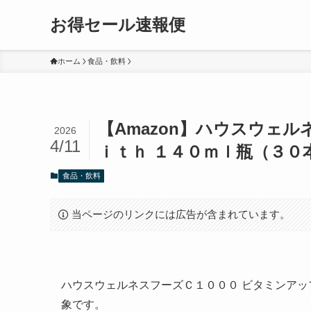
お得セール速報便
ホーム
食品・飲料
【Amazon】ハウスウェ
2026
4/11
ｉｔｈ １４０ｍｌ瓶（３０本入
食品・飲料
当ページのリンクには広告が含まれています。
ハウスウェルネスフーズＣ１０００ ビタミンアッ
象です。