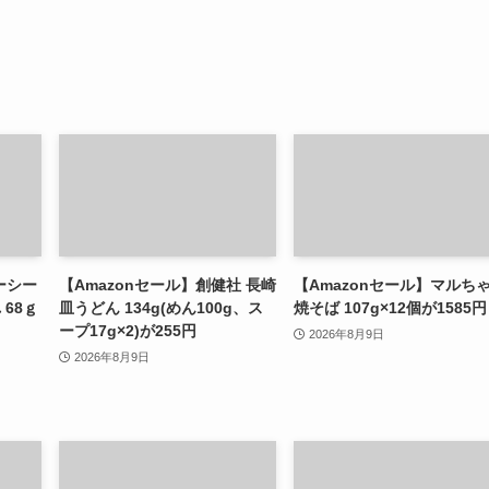
ーシー
【Amazonセール】創健社 長崎
【Amazonセール】マルち
 68ｇ
皿うどん 134g(めん100g、ス
焼そば 107g×12個が1585円
ープ17g×2)が255円
2026年8月9日
2026年8月9日