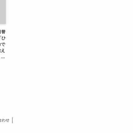
日替
「ひ
力で
教え
」…
合わせ