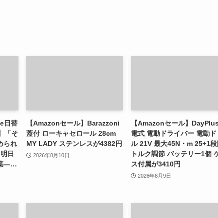
le日替
【Amazonセール】Barazzoni
【Amazonセール】DayPlu
】「そ
蓋付 ローキャセロール 28cm
電式 電動ドライバー 電動ド
められ
MY LADY ステンレスが4382円
ル 21V 最大45N・m 25+1
 明日
トルク調節 バッテリー1個 
2026年8月10日
葉―…
ス付属が3410円
2026年8月9日