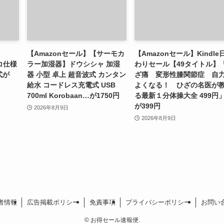
【Amazonセール】【サーモカ
【Amazonセール】Kindle
コ仕様
ラー加湿器】ドウシシャ 加湿
わりセール【49タイトル】
式が
器 小型 卓上 超音波式 カンタン
ざ痛 変形性膝関節症 自
給水 コードレス充電式 USB
よくなる！ ひざの名医が
700ml Korobaan…が1750円
る最新１分体操大全 499円
が399円
2026年8月9日
2026年8月9日
者情報
広告掲載ポリシー
免責事項
プライバシーポリシー
お問い
©
お得セール速報便.