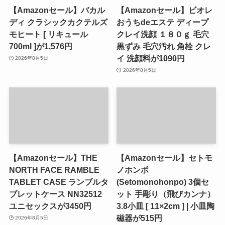
【Amazonセール】バカル
【Amazonセール】ビオレ
ディ クラシックカクテルズ
おうちdeエステ ディープ
モヒート [ リキュール
クレイ洗顔 １８０ｇ 毛穴
700ml ]が1,576円
黒ずみ 毛穴汚れ 角栓 クレ
イ 洗顔料が1090円
2026年8月5日
2026年8月5日
【Amazonセール】THE
【Amazonセール】セトモ
NORTH FACE RAMBLE
ノホンポ
TABLET CASE ランブルタ
(Setomonohonpo) 3個セ
ブレットケース NN32512
ット 手彫り（飛びカンナ）
ユニセックスが3450円
3.8小皿 [ 11×2cm ] | 小皿陶
磁器が515円
2026年8月5日