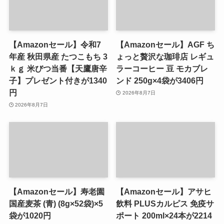
【Amazonセール】令和7
【Amazonセール】AGF ち
年産 秋田県産 たつこもち 3
ょっと贅沢な珈琲店 レギュ
ｋｇ 米びつ当番【天鷹唐辛
ラーコーヒー 豆 モカブレ
子】プレゼント付きが1340
ンド 250g×4袋が3406円
円
2026年8月7日
2026年8月7日
【Amazonセール】寿老園
【Amazonセール】アサヒ
国産麦茶 (青) (8g×52袋)×5
飲料 PLUSカルピス 免疫サ
袋が1020円
ポート 200ml×24本が2214