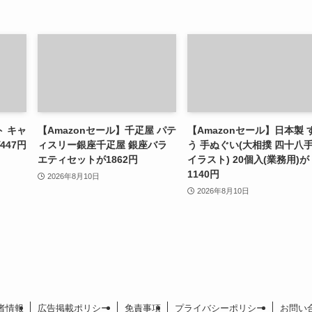
ト キャ
【Amazonセール】千疋屋 パテ
【Amazonセール】日本製 
447円
ィスリー銀座千疋屋 銀座バラ
う 手ぬぐい(大相撲 四十八
エティセットが1862円
イラスト) 20個入(業務用)が
1140円
2026年8月10日
2026年8月10日
者情報
広告掲載ポリシー
免責事項
プライバシーポリシー
お問い