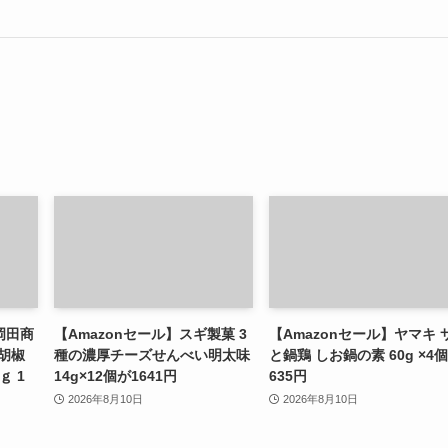
岡田商
【Amazonセール】スギ製菓 3
【Amazonセール】ヤマキ 
胡椒
種の濃厚チーズせんべい明太味
と鍋鶏 しお鍋の素 60g ×4
ｇ 1
14g×12個が1641円
635円
2026年8月10日
2026年8月10日