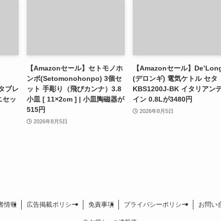
【Amazonセール】セトモノホ
【Amazonセール】De’Long
ンポ(Setomonohonpo) 3個セ
(デロンギ) 電気ケトル セタ
ルタブレ
ット 手彫り（飛びカンナ）3.8
KBS1200J-BK イタリアン
ユニセッ
小皿 [ 11×2cm ] | 小皿陶磁器が
イン 0.8Lが3480円
515円
2026年8月5日
2026年8月5日
者情報
広告掲載ポリシー
免責事項
プライバシーポリシー
お問い