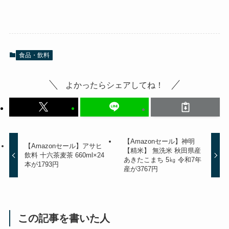
食品・飲料
よかったらシェアしてね！
【Amazonセール】神明
【Amazonセール】アサヒ
【精米】 無洗米 秋田県産
飲料 十六茶麦茶 660ml×24
あきたこまち 5㎏ 令和7年
本が1793円
産が3767円
この記事を書いた人