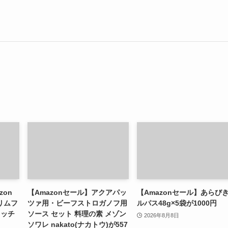
zon
【Amazonセール】アクアパッ
【Amazonセール】あらび
スリムフ
ツァ用・ビーフストロガノフ用
ルパス48g×5袋が1000円
レッチ
ソース セット 料理の素 メゾン
2026年8月8日
ソワレ nakato(ナカトウ)が557