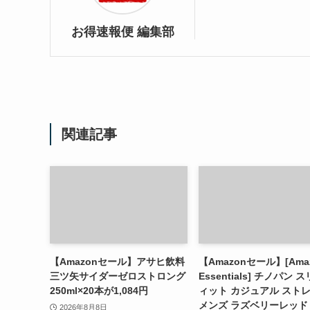
お得速報便 編集部
関連記事
【Amazonセール】アサヒ飲料
【Amazonセール】[Ama
三ツ矢サイダーゼロストロング
Essentials] チノパン 
250ml×20本が1,084円
ィット カジュアル スト
メンズ ラズベリーレッド
2026年8月8日