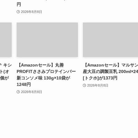
円
2026年8月8日
テ キシ
【Amazonセール】丸善
【Amazonセール】マルサン
ト(オ
PROFITささみプロテインバー
産大豆の調製豆乳 200ml×2
0個が
新コンソメ味 130g×10袋が
[トクホ]が1373円
1248円
2026年8月8日
2026年8月8日