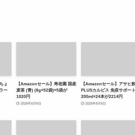
 ちょ
【Amazonセール】寿老園 国産
【Amazonセール】アサヒ
ラー
麦茶 (青) (8g×52袋)×5袋が
PLUSカルピス 免疫サポー
ド
1020円
200ml×24本が2214円
2026年8月6日
2026年8月6日