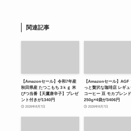
関連記事
【Amazonセール】令和7年産
【Amazonセール】AGF
秋田県産 たつこもち 3ｋｇ 米
っと贅沢な珈琲店 レギュ
びつ当番【天鷹唐辛子】プレゼ
コーヒー 豆 モカブレン
ント付きが1340円
250g×4袋が3406円
2026年8月7日
2026年8月7日