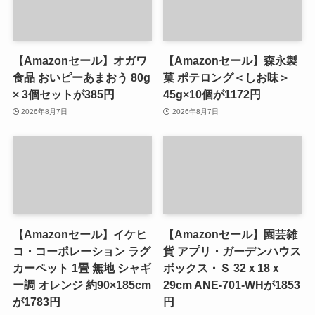
【Amazonセール】オガワ
【Amazonセール】森永製
食品 おいピーあまおう 80g
菓 ポテロング＜しお味＞
× 3個セットが385円
45g×10個が1172円
2026年8月7日
2026年8月7日
【Amazonセール】イケヒ
【Amazonセール】園芸雑
コ・コーポレーション ラグ
貨 アプリ・ガーデンハウス
カーペット 1畳 無地 シャギ
ボックス・Ｓ 32ｘ18ｘ
ー調 オレンジ 約90×185cm
29cm ANE-701-WHが1853
が1783円
円