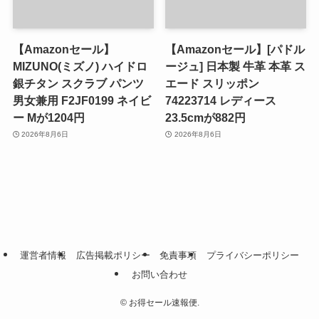
【Amazonセール】
【Amazonセール】[パドル
MIZUNO(ミズノ) ハイドロ
ージュ] 日本製 牛革 本革 ス
銀チタン スクラブ パンツ
エード スリッポン
男女兼用 F2JF0199 ネイビ
74223714 レディース
ー Mが1204円
23.5cmが882円
2026年8月6日
2026年8月6日
運営者情報
広告掲載ポリシー
免責事項
プライバシーポリシー
お問い合わせ
©
お得セール速報便.