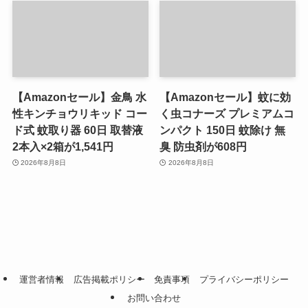
【Amazonセール】金鳥 水
【Amazonセール】蚊に効
性キンチョウリキッド コー
く虫コナーズ プレミアムコ
ド式 蚊取り器 60日 取替液
ンパクト 150日 蚊除け 無
2本入×2箱が1,541円
臭 防虫剤が608円
2026年8月8日
2026年8月8日
運営者情報
広告掲載ポリシー
免責事項
プライバシーポリシー
お問い合わせ