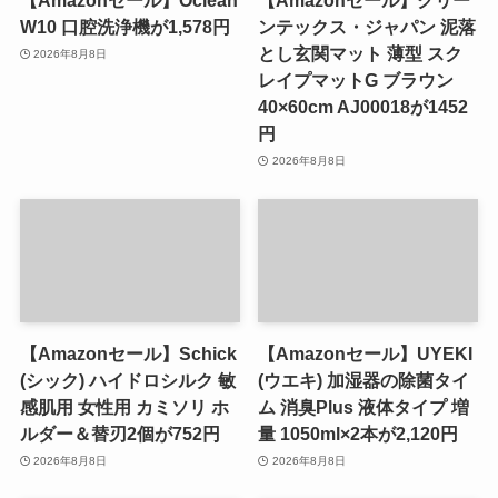
【Amazonセール】Oclean
【Amazonセール】クリー
W10 口腔洗浄機が1,578円
ンテックス・ジャパン 泥落
とし玄関マット 薄型 スク
2026年8月8日
レイプマットG ブラウン
40×60cm AJ00018が1452
円
2026年8月8日
【Amazonセール】Schick
【Amazonセール】UYEKI
(シック) ハイドロシルク 敏
(ウエキ) 加湿器の除菌タイ
感肌用 女性用 カミソリ ホ
ム 消臭Plus 液体タイプ 増
ルダー＆替刃2個が752円
量 1050ml×2本が2,120円
2026年8月8日
2026年8月8日