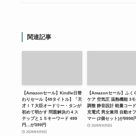
関連記事
【Amazonセール】Kindle日替
【Amazonセール】ふく
わりセール【49タイトル】「天
ケア 空気圧 温熱機能 3
才ＩＴ大臣オードリー・タンが
調整 静音設計 軽量コー
初めて明かす 問題解決の４ス
充電式 男女兼用 自動オ
テップと１５キーワード 499
マー (2個セット)が9998
円…が399円
2026年8月8日
2026年8月8日