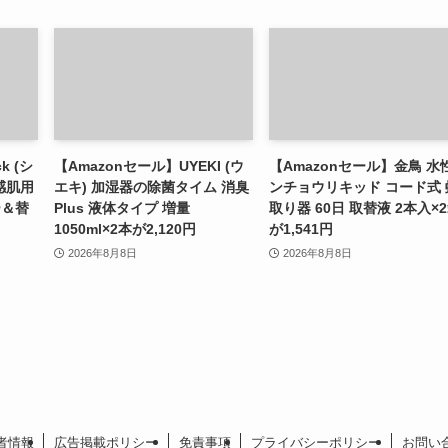
k (シ
【Amazonセール】UYEKI (ウ
【Amazonセール】金鳥 水
感肌用
エキ) 加湿器の除菌タイム 消臭
ンチョウリキッド コード式 
ー＆替
Plus 液体タイプ 増量
取り器 60日 取替液 2本入×
1050ml×2本が2,120円
が1,541円
2026年8月8日
2026年8月8日
者情報
広告掲載ポリシー
免責事項
プライバシーポリシー
お問い