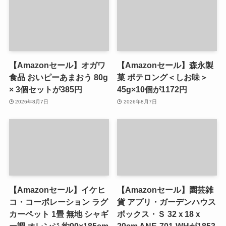
【Amazonセール】オガワ
【Amazonセール】森永製
食品 おいピーあまおう 80g
菓 ポテロング＜しお味＞
× 3個セットが385円
45g×10個が1172円
2026年8月7日
2026年8月7日
【Amazonセール】イケヒ
【Amazonセール】園芸雑
コ・コーポレーション ラグ
貨 アプリ・ガーデンハウス
カーペット 1畳 無地 シャギ
ボックス・Ｓ 32ｘ18ｘ
ー調 オレンジ 約90×185cm
29cm ANE-701-WHが1853