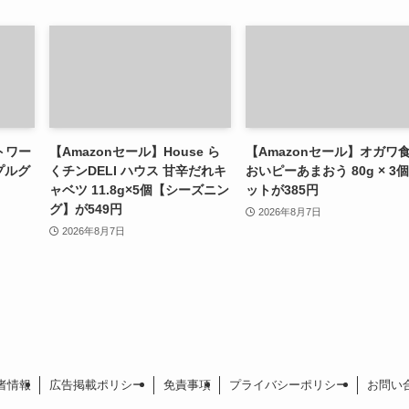
トワー
【Amazonセール】House ら
【Amazonセール】オガワ
プルグ
くチンDELI ハウス 甘辛だれキ
おいピーあまおう 80g × 3
ャベツ 11.8g×5個【シーズニン
ットが385円
グ】が549円
2026年8月7日
2026年8月7日
者情報
広告掲載ポリシー
免責事項
プライバシーポリシー
お問い