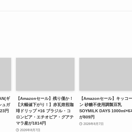
AN(ギ
【Amazonセール】残り僅か！
【Amazonセール】キッコ
シュガ
【大幅値下がり！】赤瓦焙煎珈
ン 砂糖不使用調製豆乳
23円
琲ドリップ ×16 ブラジル・コ
SOYMILK DAYS 1000ml×6
ロンビア・エチオピア・グアテ
が809円
マラ産が1814円
2026年8月7日
2026年8月7日