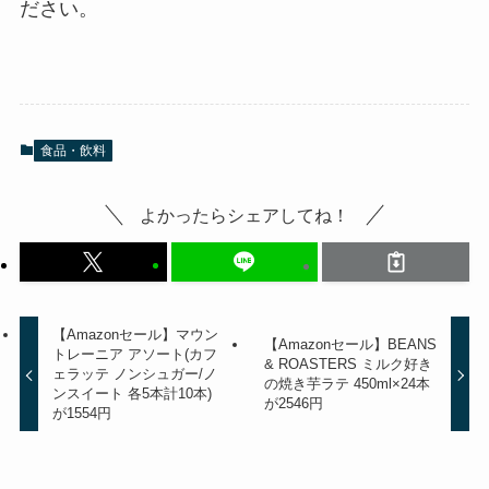
ださい。
食品・飲料
よかったらシェアしてね！
【Amazonセール】マウン
【Amazonセール】BEANS
トレーニア アソート(カフ
& ROASTERS ミルク好き
ェラッテ ノンシュガー/ノ
の焼き芋ラテ 450ml×24本
ンスイート 各5本計10本)
が2546円
が1554円