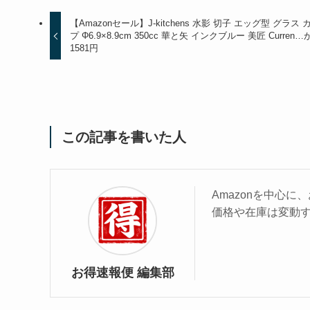
【Amazonセール】J-kitchens 水影 切子 エッグ型 グラス 
プ Φ6.9×8.9cm 350cc 華と矢 インクブルー 美匠 Curren…
1581円
この記事を書いた人
Amazonを中心
価格や在庫は変動
お得速報便 編集部