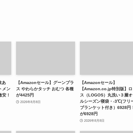
数あ
【Amazonセール】グーンプラ
【Amazonセール】
トメン
ス やわらかタッチ おむつ 各種
【Amazon.co.jp特別版】
激安！
が4425円
ス（LOGOS）丸洗い３層オ
ルシーズン寝袋・-3℃(フリ
2026年8月8日
ブランケット付き）6928円
が6928円
2026年8月8日