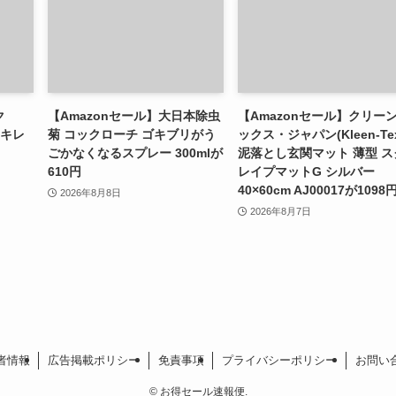
ク
【Amazonセール】大日本除虫
【Amazonセール】クリー
スキレ
菊 コックローチ ゴキブリがう
ックス・ジャパン(Kleen-Te
ごかなくなるスプレー 300mlが
泥落とし玄関マット 薄型 ス
610円
レイプマットG シルバー
40×60cm AJ00017が1098
2026年8月8日
2026年8月7日
者情報
広告掲載ポリシー
免責事項
プライバシーポリシー
お問い
©
お得セール速報便.