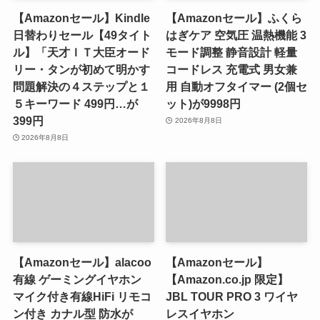
【Amazonセール】Kindle
【Amazonセール】ふくら
日替わりセール【49タイト
はぎケア 空気圧 温熱機能 3
ル】「天才ＩＴ大臣オード
モード調整 静音設計 軽量
リー・タンが初めて明かす
コードレス 充電式 男女兼
問題解決の４ステップと１
用 自動オフタイマー (2個セ
５キーワード 499円…が
ット)が9998円
399円
2026年8月8日
2026年8月8日
【Amazonセール】alacoo
【Amazonセール】
有線 ゲーミングイヤホン
【Amazon.co.jp 限定】
マイク付き有線HiFi リモコ
JBL TOUR PRO 3 ワイヤ
ン付き カナル型 防水が
レスイヤホン