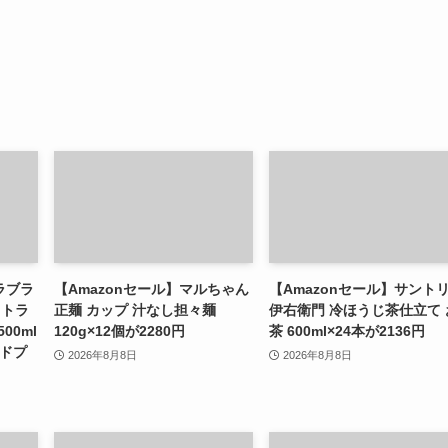
ラブラ
【Amazonセール】マルちゃん
【Amazonセール】サント
ストラ
正麺 カップ 汁なし担々麺
伊右衛門 冷ほうじ茶仕立て 
00ml
120g×12個が2280円
茶 600ml×24本が2136円
ルドプ
2026年8月8日
2026年8月8日