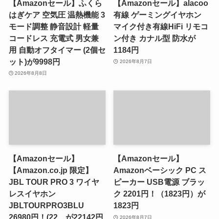
【Amazonセール】ふくら
【Amazonセール】alacoo
はぎケア 空気圧 温熱機能 3
有線 ゲーミングイヤホン
モード調整 静音設計 軽量
マイク付き有線HiFi リモコ
コードレス 充電式 男女兼
ン付き カナル型 防水が
用 自動オフタイマー (2個セ
1184円
ット)が9998円
2026年8月7日
2026年8月8日
【Amazonセール】
【Amazonセール】
【Amazon.co.jp 限定】
Amazonベーシック PC ス
JBL TOUR PRO 3 ワイヤ
ピーカー USB電源 ブラッ
レスイヤホン
ク 2201円！（1823円）が
JBLTOURPRO3BLU
1823円
26980円！(22…が22142円
2026年8月7日