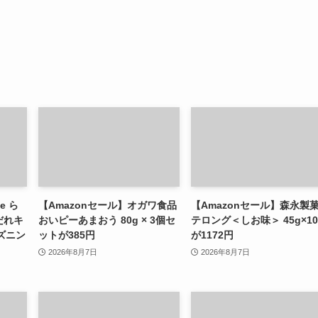
e ら
【Amazonセール】オガワ食品
【Amazonセール】森永製菓
だれキ
おいピーあまおう 80g × 3個セ
テロング＜しお味＞ 45g×1
ーズニン
ットが385円
が1172円
2026年8月7日
2026年8月7日