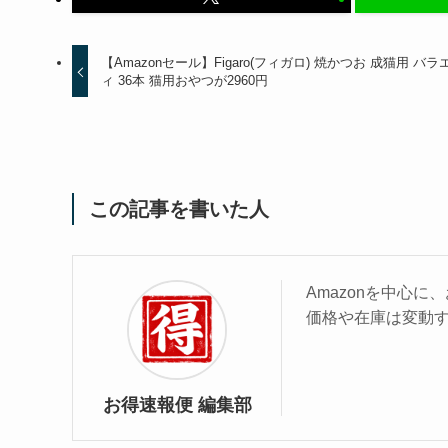
【Amazonセール】Figaro(フィガロ) 焼かつお 成猫用 バラ
ィ 36本 猫用おやつが2960円
この記事を書いた人
Amazonを中心
価格や在庫は変動
お得速報便 編集部