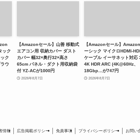
zon
【Amazonセール】山善 移動式
【Amazonセール】Amazo
 タック
エアコン用 収納カバー ダスト
ーシック マイクロHDMI-HD
シック
カバー 幅32×奥行32×高さ
ケーブル イーサネット対応 
ブラウ
65cm パネル・ダクト用収納袋
4K HDR ARC (4K@60Hz、
付 YZ-ACが1000円
18Gbp…が747円
2026年8月7日
2026年8月7日
者情報
広告掲載ポリシー
免責事項
プライバシーポリシー
お問い