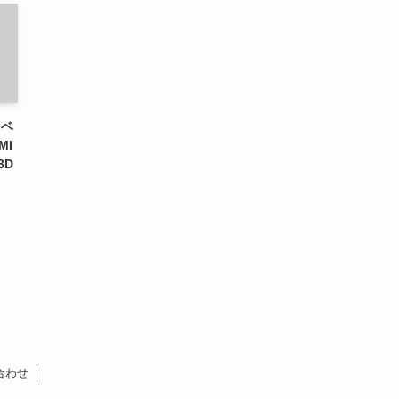
nベ
MI
3D
合わせ