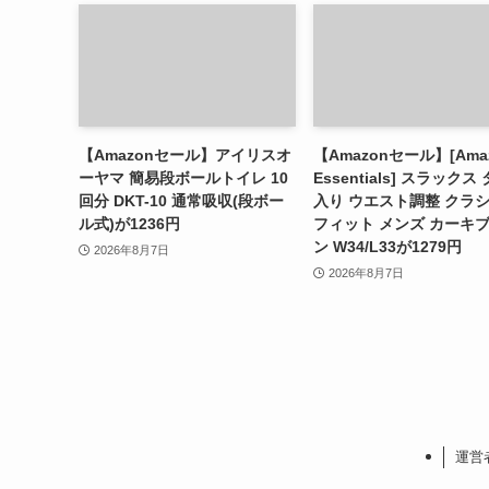
【Amazonセール】アイリスオ
【Amazonセール】[Ama
ーヤマ 簡易段ボールトイレ 10
Essentials] スラックス
回分 DKT-10 通常吸収(段ボー
入り ウエスト調整 クラ
ル式)が1236円
フィット メンズ カーキ
ン W34/L33が1279円
2026年8月7日
2026年8月7日
運営