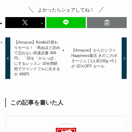
よかったらシェアしてね！
【Amazon】Kindle日替わ
りセール！「死ぬほど読め
【Amazon】からだシフト
て忘れない高速読書 499
Happiness腸活 きのこのポ
円」 「頭を「からっぽ」
タージュ ( 1人前150g ×5 )
にするレッスン 10分間瞑
が 20％OFF セール
想でマインドフルに生きる
が 499円
この記事を書いた人