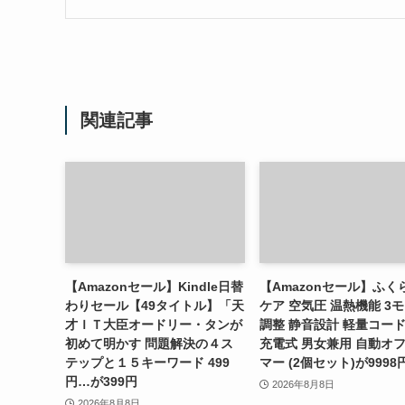
関連記事
【Amazonセール】Kindle日替
【Amazonセール】ふく
わりセール【49タイトル】「天
ケア 空気圧 温熱機能 3
才ＩＴ大臣オードリー・タンが
調整 静音設計 軽量コー
初めて明かす 問題解決の４ス
充電式 男女兼用 自動オ
テップと１５キーワード 499
マー (2個セット)が9998
円…が399円
2026年8月8日
2026年8月8日