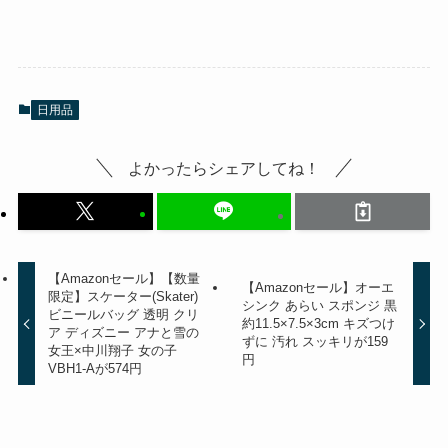
日用品
よかったらシェアしてね！
【Amazonセール】【数量
【Amazonセール】オーエ
限定】スケーター(Skater)
シンク あらい スポンジ 黒
ビニールバッグ 透明 クリ
約11.5×7.5×3cm キズつけ
ア ディズニー アナと雪の
ずに 汚れ スッキリが159
女王×中川翔子 女の子
円
VBH1-Aが574円