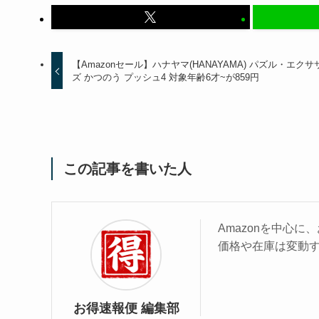
【Amazonセール】ハナヤマ(HANAYAMA) パズル・エクサ
ズ かつのう プッシュ4 対象年齢6才~が859円
この記事を書いた人
Amazonを中心
価格や在庫は変動
お得速報便 編集部