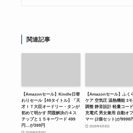
関連記事
【Amazonセール】Kindle日替
【Amazonセール】ふく
わりセール【49タイトル】「天
ケア 空気圧 温熱機能 3
才ＩＴ大臣オードリー・タンが
調整 静音設計 軽量コー
初めて明かす 問題解決の４ス
充電式 男女兼用 自動オ
テップと１５キーワード 499
マー (2個セット)が9998
円…が399円
2026年8月8日
2026年8月8日