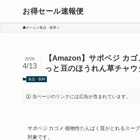
お得セール速報便
ホーム
食品・飲料
【Amazon】サポベジ カ
2026
4/13
っと豆のほうれん草チャウダー 
食品・飲料
当ページのリンクには広告が含まれています。
サポベジ カゴメ 植物性たんぱく質がとれるスープ 
対象です。