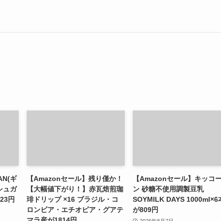
AN(ギ
【Amazonセール】残り僅か！
【Amazonセール】キッコ
シュガ
【大幅値下がり！】赤瓦焙煎珈
ン 砂糖不使用調製豆乳
23円
琲ドリップ ×16 ブラジル・コ
SOYMILK DAYS 1000ml×6
ロンビア・エチオピア・グアテ
が809円
マラ産が1814円