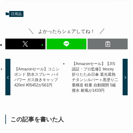
日用品
よかったらシェアしてね！
【Amazonセール】【JIS
【Amazonセール】コニシ
認証・プロ監修】blozey
ボンド 防水スプレー ハイ
折りたたみ日傘 遮光遮熱
パワー ガス抜きキャップ
チタンシルバー＋黒塗り二
420ml #05452が561円
重構造 軽量 自動開閉 5級
撥水 耐風が1433円
この記事を書いた人