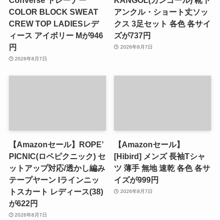
COLOR BLOCK SWEAT
アンクル・ショート丈ソッ
CREW TOP LADIESレデ
クス 3足セット 各色 各サイ
ィース アイボリー Mが946
ズが737円
円
2026年8月7日
2026年8月7日
【Amazonセール】ROPE’
【Amazonセール】
PICNIC(ロペピクニック) セ
[Hibird] メンズ 長袖Tシャ
ットアップ対応/透かし編み
ツ 薄手 無地 速乾 各色 各サ
テープヤーン Iラインニッ
イズが999円
トスカート レディース(38)
2026年8月7日
が622円
2026年8月7日