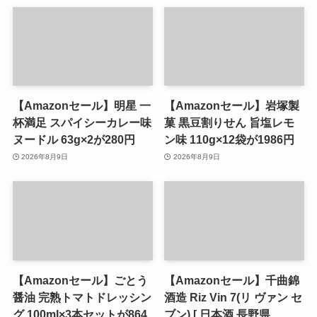
【Amazonセール】明星 一
【Amazonセール】岩塚製
杯満足 スパイシーカレー味
菓 黒豆割りせん 旨塩レモ
ヌードル 63g×2が280円
ン味 110g×12袋が1986円
2026年8月9日
2026年8月9日
【Amazonセール】ごとう
【Amazonセール】千曲錦
醤油 完熟トマトドレッシン
酒造 Riz Vin 7(リ ヴァン セ
グ 100ml×3本セットが864
ブン) [ 日本酒 長野県