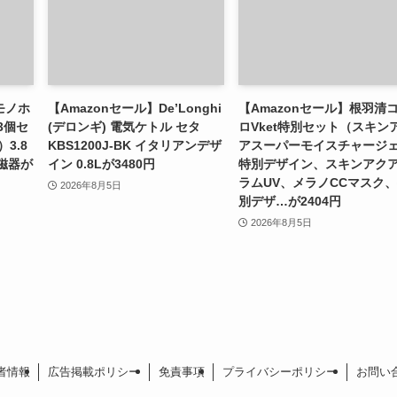
モノホ
【Amazonセール】De’Longhi
【Amazonセール】根羽清
 3個セ
(デロンギ) 電気ケトル セタ
ロVket特別セット（スキン
3.8
KBS1200J-BK イタリアンデザ
アスーパーモイスチャージ
皿陶磁器が
イン 0.8Lが3480円
特別デザイン、スキンアク
ラムUV、メラノCCマスク
2026年8月5日
別デザ…が2404円
2026年8月5日
者情報
広告掲載ポリシー
免責事項
プライバシーポリシー
お問い