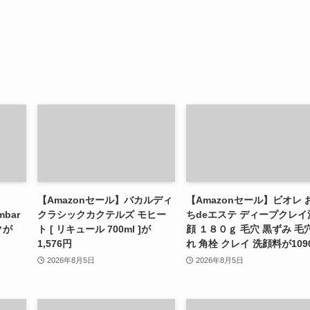
【Amazonセール】バカルディ
【Amazonセール】ビオレ 
mbar
クラシックカクテルズ モヒー
ちdeエステ ディープクレイ
クが
ト [ リキュール 700ml ]が
顔 １８０ｇ 毛穴 黒ずみ 毛
1,576円
れ 角栓 クレイ 洗顔料が109
2026年8月5日
2026年8月5日