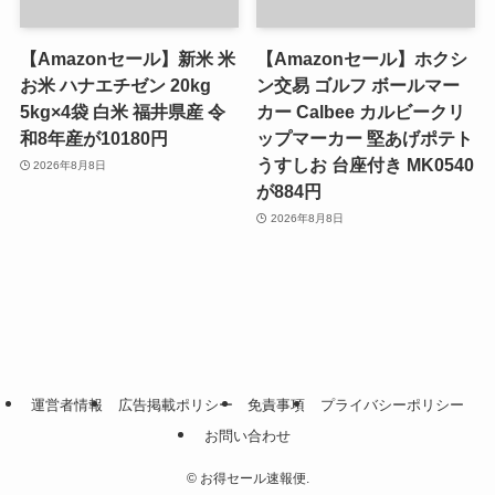
【Amazonセール】新米 米
【Amazonセール】ホクシ
お米 ハナエチゼン 20kg
ン交易 ゴルフ ボールマー
5kg×4袋 白米 福井県産 令
カー Calbee カルビークリ
和8年産が10180円
ップマーカー 堅あげポテト
うすしお 台座付き MK0540
2026年8月8日
が884円
2026年8月8日
運営者情報
広告掲載ポリシー
免責事項
プライバシーポリシー
お問い合わせ
©
お得セール速報便.