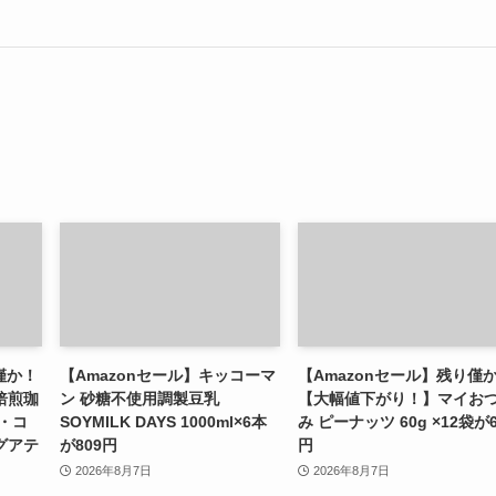
僅か！
【Amazonセール】キッコーマ
【Amazonセール】残り僅
焙煎珈
ン 砂糖不使用調製豆乳
【大幅値下がり！】マイお
ル・コ
SOYMILK DAYS 1000ml×6本
み ピーナッツ 60g ×12袋が6
グアテ
が809円
円
2026年8月7日
2026年8月7日