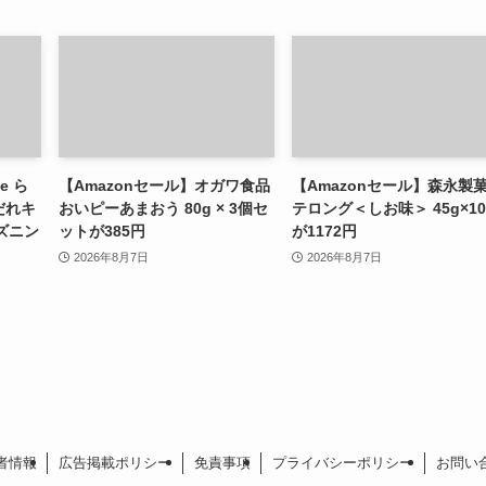
e ら
【Amazonセール】オガワ食品
【Amazonセール】森永製菓
だれキ
おいピーあまおう 80g × 3個セ
テロング＜しお味＞ 45g×1
ーズニン
ットが385円
が1172円
2026年8月7日
2026年8月7日
者情報
広告掲載ポリシー
免責事項
プライバシーポリシー
お問い