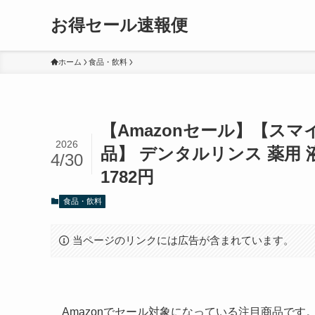
お得セール速報便
ホーム
食品・飲料
【Amazonセール】【スマ
2026
品】 デンタルリンス 薬用 
4/30
1782円
食品・飲料
当ページのリンクには広告が含まれています。
Amazonでセール対象になっている注目商品で