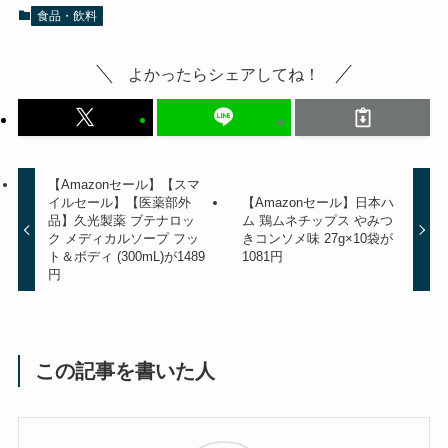
食品・飲料
よかったらシェアしてね！
【Amazonセール】【スマ
イルセール】【医薬部外
【Amazonセール】日本ハ
品】久光製薬 ブテナロッ
ム 鶏ムネチップス やみつ
ク メディカルソープ フッ
きコンソメ味 27g×10袋が
ト＆ボディ (300mL)が1489
1081円
円
この記事を書いた人