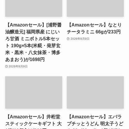
【Amazonセール】[浦野醤
【Amazonセール】なとり
油醸造元] 福岡県産 にじい
チータラミニ 66gが233円
ろ甘酒 ミニボトル5本セッ
2026年8月9日
ト 190g×5本(米糀・発芽玄
米・黒米・八女抹茶・博多
あまおう)が1698円
2026年8月9日
【Amazonセール】井桁堂
【Amazonセール】エバラ
スティックケーキギフト 大
プチッとうどん 明太子うど