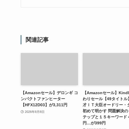
関連記事
【Amazonセール】デロンギ コ
【Amazonセール】Kind
ンパクトファンヒーター
わりセール【49タイトル
【HFX12D03】が3,311円
才ＩＴ大臣オードリー・
初めて明かす 問題解決の
2026年8月8日
テップと１５キーワード 4
円…が399円