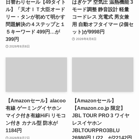
日替わりセール【49タイト
はぎケア 空気圧 温熱機能 3
ル】「天才ＩＴ大臣オード
モード調整 静音設計 軽量
リー・タンが初めて明かす
コードレス 充電式 男女兼
問題解決の４ステップと１
用 自動オフタイマー (2個セ
５キーワード 499円…が
ット)が9998円
399円
2026年8月8日
2026年8月8日
【Amazonセール】alacoo
【Amazonセール】
有線 ゲーミングイヤホン
【Amazon.co.jp 限定】
マイク付き有線HiFi リモコ
JBL TOUR PRO 3 ワイヤ
ン付き カナル型 防水が
レスイヤホン
1184円
JBLTOURPRO3BLU
26980円！(22…が22142円
2026年8月7日