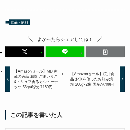
食品・飲料
よかったらシェアしてね！
【Amazonセール】MD 弥
【Amazonセール】桜井食
蔵の逸品 減塩 ごまいりこ
品 お米を使ったお好み焼
&トリュフ香るカシューナ
粉 200g×2袋 国産が709円
ッツ 53g×6袋が1189円
この記事を書いた人