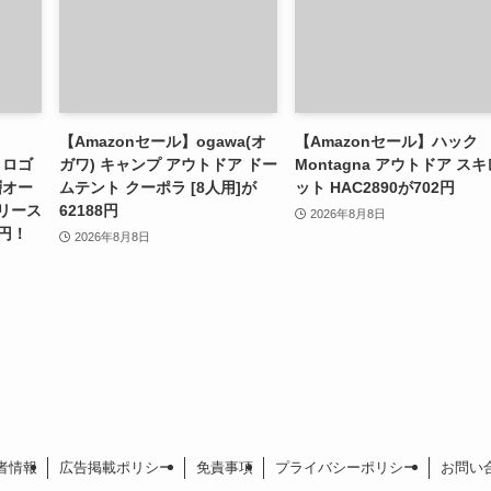
【Amazonセール】ogawa(オ
【Amazonセール】ハック
】ロゴ
ガワ) キャンプ アウトドア ドー
Montagna アウトドア スキ
層オー
ムテント クーポラ [8人用]が
ット HAC2890が702円
フリース
62188円
2026年8月8日
8円！
2026年8月8日
者情報
広告掲載ポリシー
免責事項
プライバシーポリシー
お問い