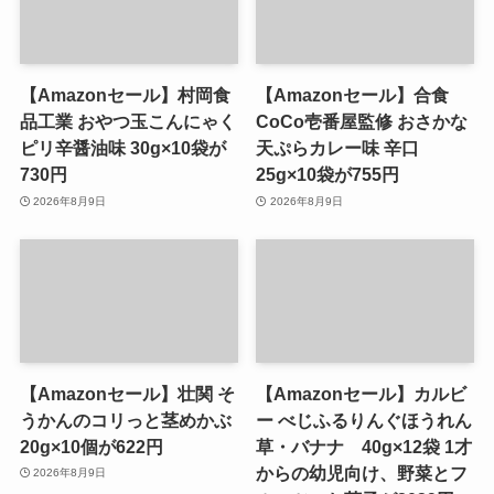
【Amazonセール】村岡食
【Amazonセール】合食
品工業 おやつ玉こんにゃく
CoCo壱番屋監修 おさかな
ピリ辛醤油味 30g×10袋が
天ぷらカレー味 辛口
730円
25g×10袋が755円
2026年8月9日
2026年8月9日
【Amazonセール】壮関 そ
【Amazonセール】カルビ
うかんのコリっと茎めかぶ
ー べじふるりんぐほうれん
20g×10個が622円
草・バナナ 40g×12袋 1才
からの幼児向け、野菜とフ
2026年8月9日