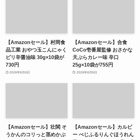
【Amazonセール】村岡食
【Amazonセール】合食
品工業 おやつ玉こんにゃく
CoCo壱番屋監修 おさかな
ピリ辛醤油味 30g×10袋が
天ぷらカレー味 辛口
730円
25g×10袋が755円
2026年8月9日
2026年8月9日
【Amazonセール】壮関 そ
【Amazonセール】カルビ
うかんのコリっと茎めかぶ
ー べじふるりんぐほうれん