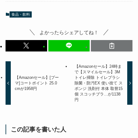
食品・飲料
よかったらシェアしてね！
【Amazonセール】24時ま
で【スマイルセール】3M
【Amazonセール】[プー
トイレ掃除 トイレブラシ
マ]コートポイント 25.0
除菌・防汚EX 使い捨て ス
cmが1958円
ポンジ 洗剤付 本体 取替15
個 スコッチブラ…が1138
円
この記事を書いた人