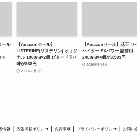
コール
【Amazonセール】
【Amazonセール】花王 ワ
LISTERINE(リステリン) オリジ
ハイター EXパワー 詰替用
セッ
ナル 1000ml×2個 ビタードライ
2400ml×4個が3,583円
味が868円
2026年8月6日
2026年8月6日
者情報
広告掲載ポリシー
免責事項
プライバシーポリシー
お問い