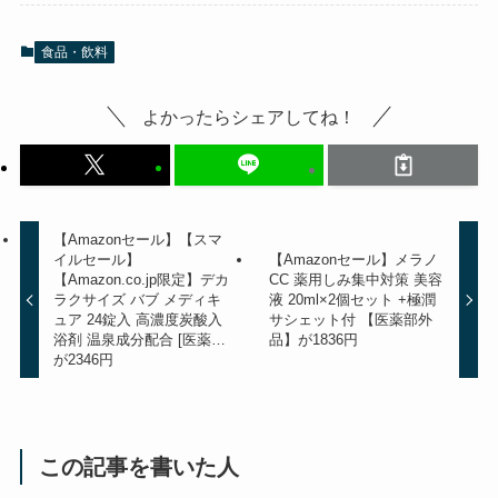
食品・飲料
よかったらシェアしてね！
【Amazonセール】【スマ
イルセール】
【Amazonセール】メラノ
【Amazon.co.jp限定】デカ
CC 薬用しみ集中対策 美容
ラクサイズ バブ メディキ
液 20ml×2個セット +極潤
ュア 24錠入 高濃度炭酸入
サシェット付 【医薬部外
浴剤 温泉成分配合 [医薬…
品】が1836円
が2346円
この記事を書いた人