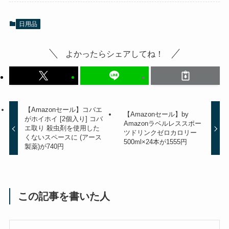
日用品
よかったらシェアしてね！
【Amazonセール】コバエ
【Amazonセール】by
がホイホイ [2個入り] コバ
Amazonラベルレススポー
エ取り 殺虫剤を使用した
ツドリンクゼロカロリー
くないスペースに (アース
500ml×24本が1555円
製薬)が740円
この記事を書いた人